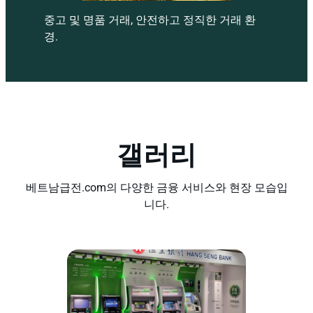
중고 및 명품 거래, 안전하고 정직한 거래 환
경.
갤러리
베트남급전.com의 다양한 금융 서비스와 현장 모습입
니다.