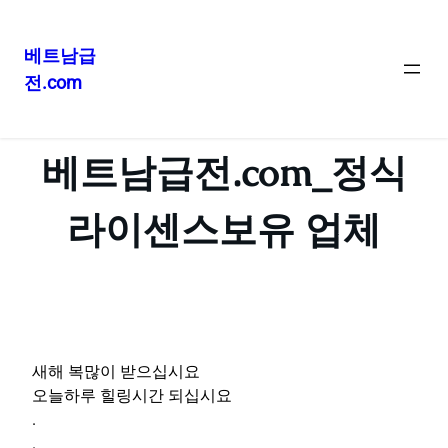
베트남급
전.com
콘
텐
츠
베트남급전.com_정식
로
바
로
라이센스보유 업체
가
기
새해 복많이 받으십시요
오늘하루 힐링시간 되십시요⁣
.
.