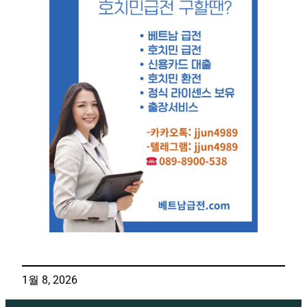
1월 8, 2026