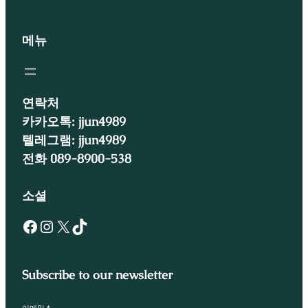
메뉴
연락처
카카오톡: jjun4989
텔레그램: jjun4989
전화 089-8900-538
소셜
Facebook
Instagram
X
TikTok
Subscribe to our newsletter